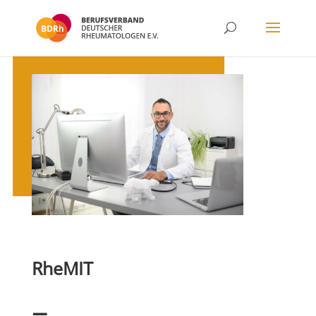
RheMIT
–