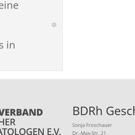
 eine
 in
BDRh Gesch
Sonja Froschauer
Dr.-Max-Str. 21