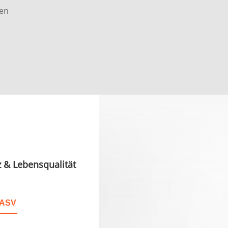
en
z & Lebensqualität
 ASV