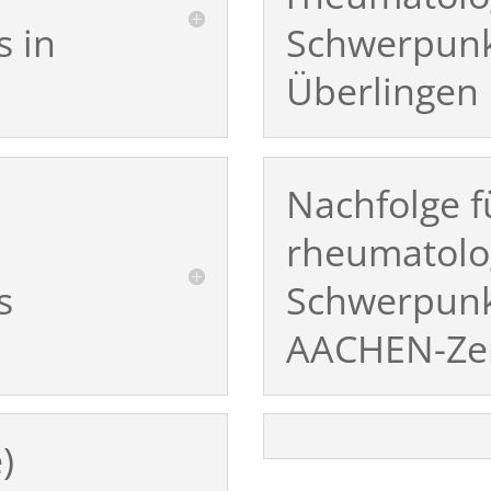
 in
Schwerpunk
Überlingen
Nachfolge f
rheumatolo
s
Schwerpunk
AACHEN-Ze
)