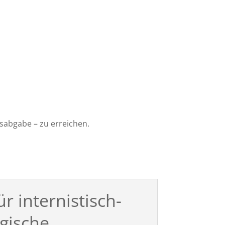
isabgabe – zu erreichen.
r internistisch-
gische