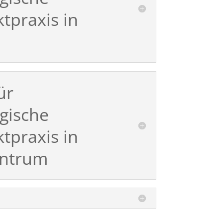
tpraxis in
ür
gische
tpraxis in
ntrum