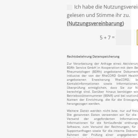
Ich habe die Nutzungsvere
gelesen und Stimme ihr zu.
(Nutzungsvereinbarung)
=
5 + 7
Rechtsbelehrung Datenspeicherung
Zur Verarbeitung der Anfrage eines Aktivieru
BDRh Service GmbH in Kooperation mit dem Be
Rheumatologen (BDRh) angebotene Dokument
inklusive der von der RheCORD GmbH Healt
angebotenen Erweiterung RheCORD, b
Kontaktinformationen sowie Informatio
Überprüfung ermöglichen, dass Sie zur N
berechtigt sind. Darüber hinaus benötigen wir
Betriebsstättennummer (BSNR) und bei station
Namen der Einrichtung, die für die Erzeugung
herangezogen werden.
Weitere Daten werden nicht bzw. nur auf freiw
Die genannten Daten verwenden wir für die Id
Versand der angeforderten Informatio
Informationen für die fortlaufende ordnun
Software, zum Versand der Rechnungen, für 
Supportanfragen sowie für die interne Dokume
Rahmen der Prüfung einer angegebe