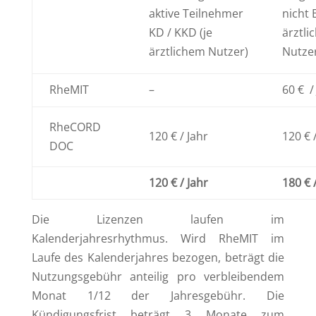
aktive Teilnehmer
nicht 
KD / KKD (je
ärztli
ärztlichem Nutzer)
Nutze
RheMIT
–
60 € /
RheCORD
120 € / Jahr
120 € 
DOC
120 € / Jahr
180 € 
Die Lizenzen laufen im
Kalenderjahresrhythmus. Wird RheMIT im
Laufe des Kalenderjahres bezogen, beträgt die
Nutzungsgebühr anteilig pro verbleibendem
Monat 1/12 der Jahresgebühr. Die
Kündigungsfrist beträgt 3 Monate zum