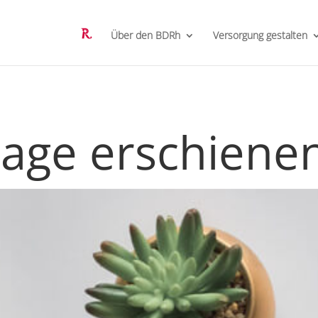
Über den BDRh
Versorgung gestalten
lage erschiene