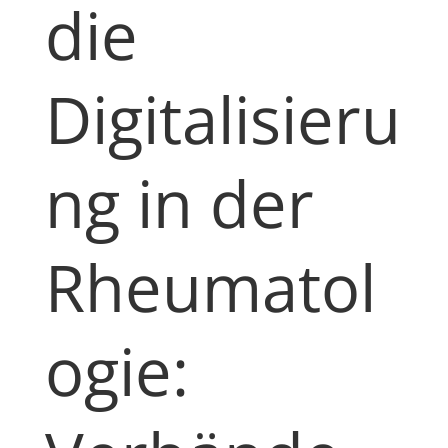
die
Digitalisieru
ng in der
Rheumatol
ogie: